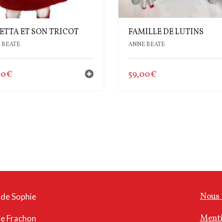
IETTA ET SON TRICOT
FAMILLE DE LUTINS
 BEATE
ANNE BEATE
00
€
59,00
€
Nous 
 de Sophie
Menti
ie Frachon