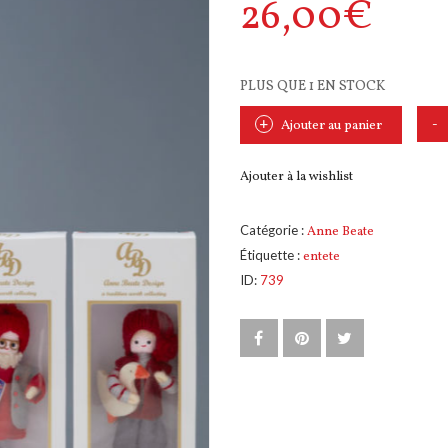
26,00
€
PLUS QUE 1 EN STOCK
Ajouter au panier
Ajouter à la wishlist
Catégorie :
Anne Beate
Étiquette :
entete
ID:
739