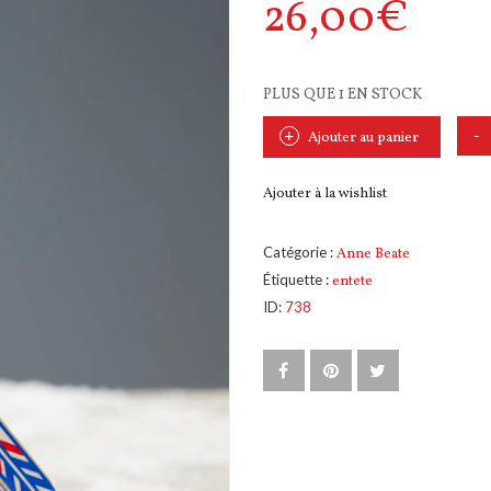
26,00
€
PLUS QUE 1 EN STOCK
Ajouter au panier
Ajouter à la wishlist
Catégorie :
Anne Beate
Étiquette :
entete
ID:
738