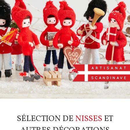
HISTOIRE
WISHLIST
PANIER
CART
0
SÉLECTION DE
NISSES
ET