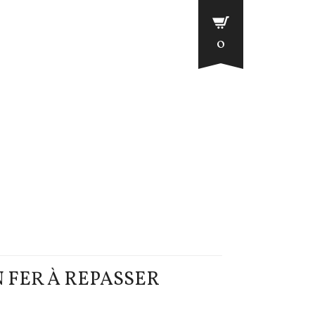
0
N FER À REPASSER